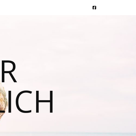
ER
ICH